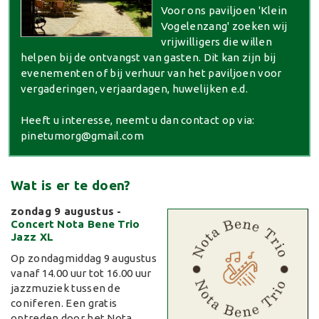
Voor ons paviljoen 'Klein
Vogelenzang' zoeken wij
vrijwilligers die willen
helpen bij de ontvangst van gasten. Dit kan zijn bij
evenementen of bij verhuur van het paviljoen voor
vergaderingen, verjaardagen, huwelijken e.d.
Heeft u interesse, neemt u dan contact op via:
pinetumorg@gmail.com
Wat is er te doen?
zondag 9 augustus
-
Concert Nota Bene Trio
Jazz XL
Op zondagmiddag 9 augustus
vanaf 14.00 uur tot 16.00 uur
jazzmuziek tussen de
coniferen. Een gratis
optreden door het Nota